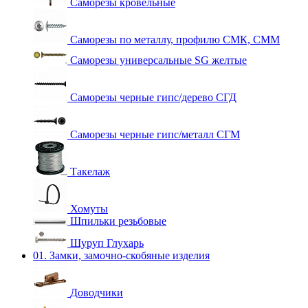
Саморезы кровельные
Саморезы по металлу, профилю СМК, СММ
Саморезы универсальные SG желтые
Саморезы черные гипс/дерево СГД
Саморезы черные гипс/металл СГМ
Такелаж
Хомуты
Шпильки резьбовые
Шуруп Глухарь
01. Замки, замочно-скобяные изделия
Доводчики