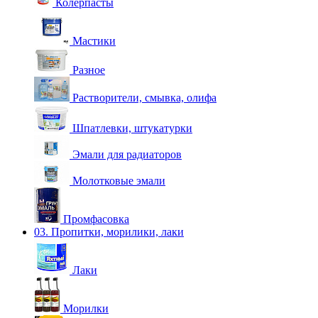
Колерпасты
Мастики
Разное
Растворители, смывка, олифа
Шпатлевки, штукатурки
Эмали для радиаторов
Молотковые эмали
Промфасовка
03. Пропитки, морилики, лаки
Лаки
Морилки