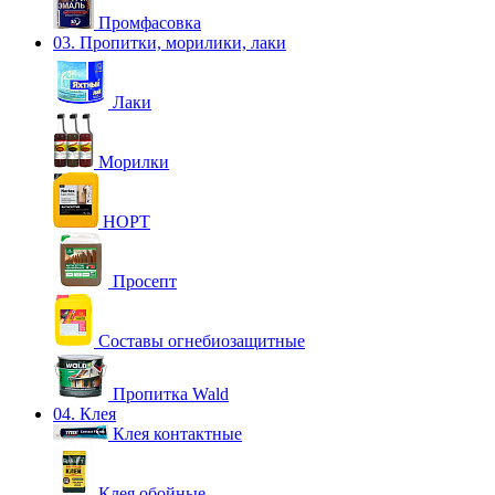
Промфасовка
03. Пропитки, морилики, лаки
Лаки
Морилки
НОРТ
Просепт
Составы огнебиозащитные
Пропитка Wald
04. Клея
Клея контактные
Клея обойные