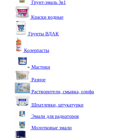
Грунт-эмаль 3в1
Краски водные
Грунты ВДАК
Колерпасты
Мастики
Разное
Растворители, смывка, олифа
Шпатлевки, штукатурки
Эмали для радиаторов
Молотковые эмали