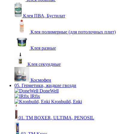
Клея ПВА, Бустилат
Клея полимерные (для потолочных плит)
Клея разные
Клея секундные
Космофен
05. Герметики, жидкие гвозди
DoneWell
IRfix
Kronbuild, Enki
01. ТМ BOXER, ULTIMA, PENOSIL
02. ТМ Krass