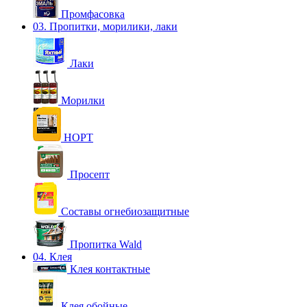
Промфасовка
03. Пропитки, морилики, лаки
Лаки
Морилки
НОРТ
Просепт
Составы огнебиозащитные
Пропитка Wald
04. Клея
Клея контактные
Клея обойные