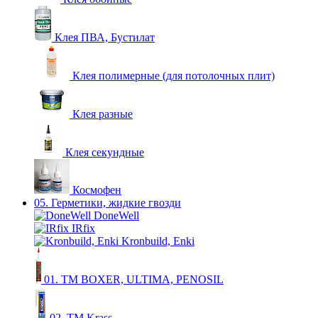
Клея ПВА, Бустилат
Клея полимерные (для потолочных плит)
Клея разные
Клея секундные
Космофен
05. Герметики, жидкие гвозди
DoneWell
IRfix
Kronbuild, Enki
01. ТМ BOXER, ULTIMA, PENOSIL
02. ТМ Krass