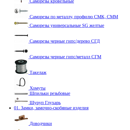
Саморезы кровельные
Саморезы по металлу, профилю СМК, СММ
Саморезы универсальные SG желтые
Саморезы черные гипс/дерево СГД
Саморезы черные гипс/металл СГМ
Такелаж
Хомуты
Шпильки резьбовые
Шуруп Глухарь
01. Замки, замочно-скобяные изделия
Доводчики