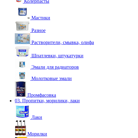
Колерпасты
Мастики
Разное
Растворители, смывка, олифа
Шпатлевки, штукатурки
Эмали для радиаторов
Молотковые эмали
Промфасовка
03. Пропитки, морилики, лаки
Лаки
Морилки