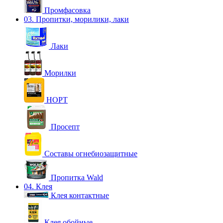
Промфасовка
03. Пропитки, морилики, лаки
Лаки
Морилки
НОРТ
Просепт
Составы огнебиозащитные
Пропитка Wald
04. Клея
Клея контактные
Клея обойные