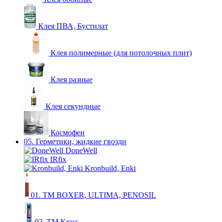
Клея ПВА, Бустилат
Клея полимерные (для потолочных плит)
Клея разные
Клея секундные
Космофен
05. Герметики, жидкие гвозди
DoneWell
IRfix
Kronbuild, Enki
01. ТМ BOXER, ULTIMA, PENOSIL
02. ТМ Krass