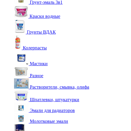
Грунт-эмаль 3в1
Краски водные
Грунты ВДАК
Колерпасты
Мастики
Разное
Растворители, смывка, олифа
Шпатлевки, штукатурки
Эмали для радиаторов
Молотковые эмали