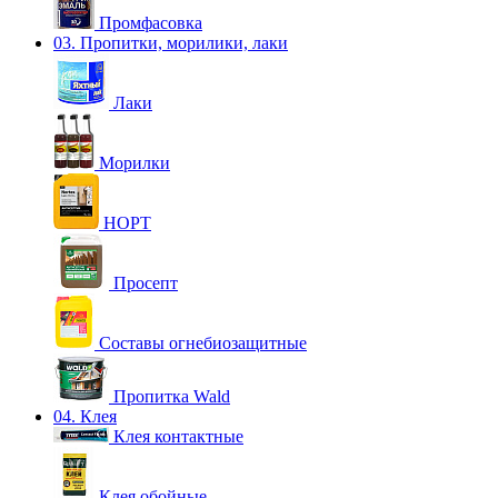
Промфасовка
03. Пропитки, морилики, лаки
Лаки
Морилки
НОРТ
Просепт
Составы огнебиозащитные
Пропитка Wald
04. Клея
Клея контактные
Клея обойные