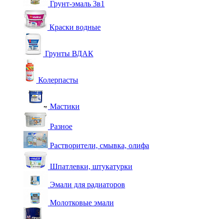
Грунт-эмаль 3в1
Краски водные
Грунты ВДАК
Колерпасты
Мастики
Разное
Растворители, смывка, олифа
Шпатлевки, штукатурки
Эмали для радиаторов
Молотковые эмали