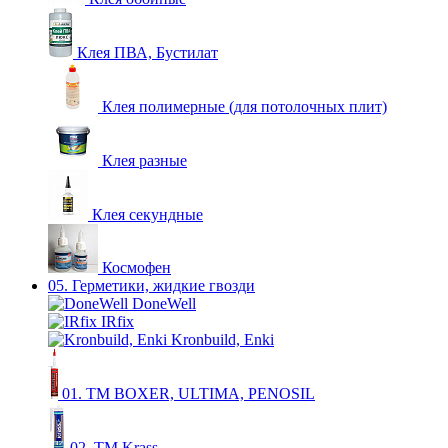
Клея ПВА, Бустилат
Клея полимерные (для потолочных плит)
Клея разные
Клея секундные
Космофен
05. Герметики, жидкие гвозди
DoneWell
IRfix
Kronbuild, Enki
01. ТМ BOXER, ULTIMA, PENOSIL
02. ТМ Krass