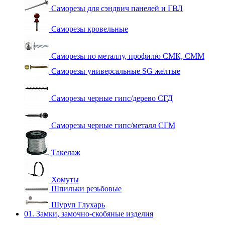
Саморезы для сэндвич панелей и ГВЛ
Саморезы кровельные
Саморезы по металлу, профилю СМК, СММ
Саморезы универсальные SG желтые
Саморезы черные гипс/дерево СГД
Саморезы черные гипс/металл СГМ
Такелаж
Хомуты
Шпильки резьбовые
Шуруп Глухарь
01. Замки, замочно-скобяные изделия