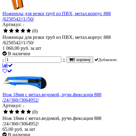
Ножницы для резки труб из ПВХ, метал.корпус 888
/6250542//1//50/
Артикул: -
(0)
Ножницы для резки труб из ПВХ, метал.корпус 888
/6250542//1//50/
1 060,00
руб.
за шт
В наличии
-
+
В корзину
Добавлено
Нож 18мм с метал.ведомой, ручн.фиксация 888
/24//360//3064952/
Артикул: -
(0)
Нож 18мм с метал.ведомой, ручн.фиксация 888
/24//360//3064952/
65,00
руб.
за шт
В наличии