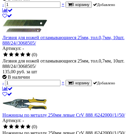
-
+
В корзину
Добавлено
Лезвия для ножей отламывающиеся 25мм, тол.0,7мм, 10шт.
888/24//3068505/
Артикул: -
(0)
Лезвия для ножей отламывающиеся 25мм, тол.0,7мм, 10шт.
888/24//3068505/
135,00
руб.
за шт
В наличии
-
+
В корзину
Добавлено
Ножницы по металлу 250мм левые CrV 888 /6242000//1//50/
Артикул: -
(0)
Ножницы по металлу 250мм левые CrV 888 /6242000//1//50/