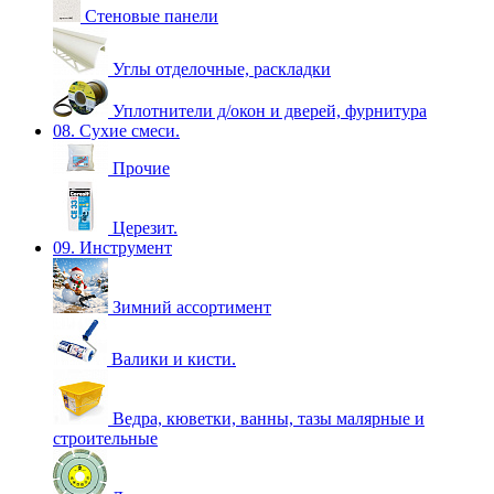
Стеновые панели
Углы отделочные, раскладки
Уплотнители д/окон и дверей, фурнитура
08. Сухие смеси.
Прочие
Церезит.
09. Инструмент
Зимний ассортимент
Валики и кисти.
Ведра, кюветки, ванны, тазы малярные и
строительные