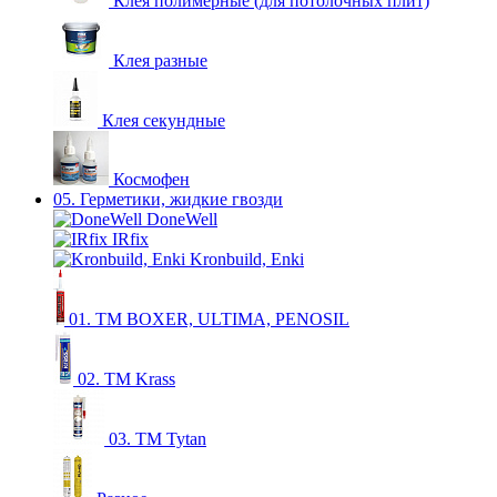
Клея полимерные (для потолочных плит)
Клея разные
Клея секундные
Космофен
05. Герметики, жидкие гвозди
DoneWell
IRfix
Kronbuild, Enki
01. ТМ BOXER, ULTIMA, PENOSIL
02. ТМ Krass
03. ТМ Tytan