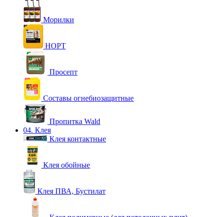
Морилки
НОРТ
Просепт
Составы огнебиозащитные
Пропитка Wald
04. Клея
Клея контактные
Клея обойные
Клея ПВА, Бустилат