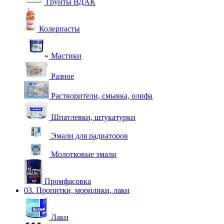
Грунты ВДАК
Колерпасты
Мастики
Разное
Растворители, смывка, олифа
Шпатлевки, штукатурки
Эмали для радиаторов
Молотковые эмали
Промфасовка
03. Пропитки, морилики, лаки
Лаки