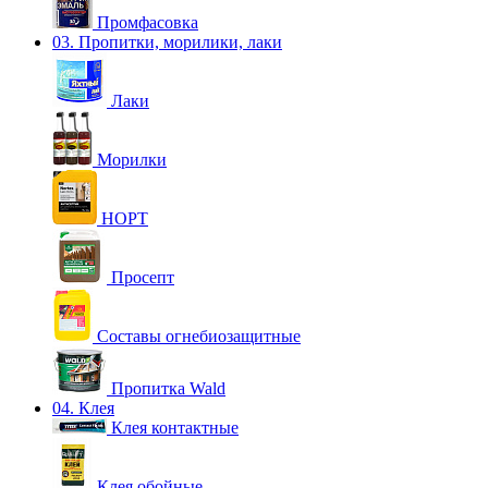
Промфасовка
03. Пропитки, морилики, лаки
Лаки
Морилки
НОРТ
Просепт
Составы огнебиозащитные
Пропитка Wald
04. Клея
Клея контактные
Клея обойные