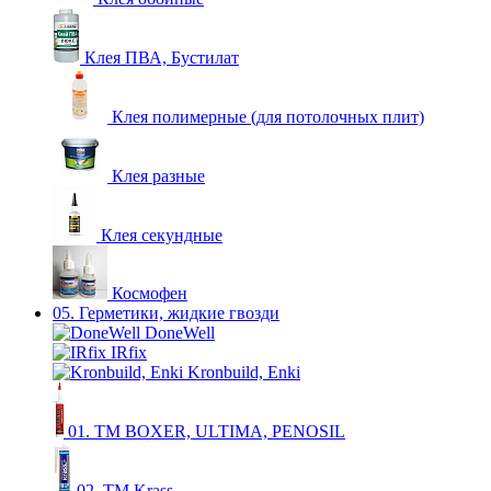
Клея ПВА, Бустилат
Клея полимерные (для потолочных плит)
Клея разные
Клея секундные
Космофен
05. Герметики, жидкие гвозди
DoneWell
IRfix
Kronbuild, Enki
01. ТМ BOXER, ULTIMA, PENOSIL
02. ТМ Krass