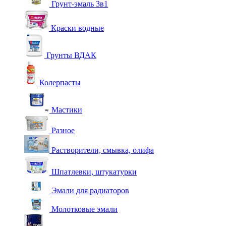
Грунт-эмаль 3в1
Краски водные
Грунты ВДАК
Колерпасты
Мастики
Разное
Растворители, смывка, олифа
Шпатлевки, штукатурки
Эмали для радиаторов
Молотковые эмали