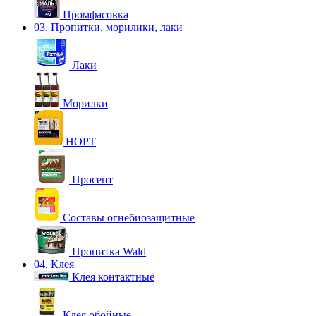
Промфасовка
03. Пропитки, морилики, лаки
Лаки
Морилки
НОРТ
Просепт
Составы огнебиозащитные
Пропитка Wald
04. Клея
Клея контактные
Клея обойные