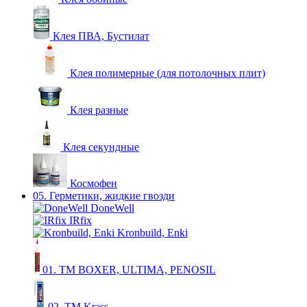
Клея ПВА, Бустилат
Клея полимерные (для потолочных плит)
Клея разные
Клея секундные
Космофен
05. Герметики, жидкие гвозди
DoneWell
IRfix
Kronbuild, Enki
01. ТМ BOXER, ULTIMA, PENOSIL
02. ТМ Krass