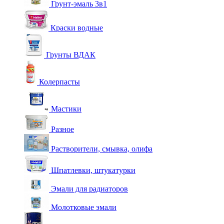
Грунт-эмаль 3в1
Краски водные
Грунты ВДАК
Колерпасты
Мастики
Разное
Растворители, смывка, олифа
Шпатлевки, штукатурки
Эмали для радиаторов
Молотковые эмали