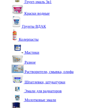
Грунт-эмаль 3в1
Краски водные
Грунты ВДАК
Колерпасты
Мастики
Разное
Растворители, смывка, олифа
Шпатлевки, штукатурки
Эмали для радиаторов
Молотковые эмали