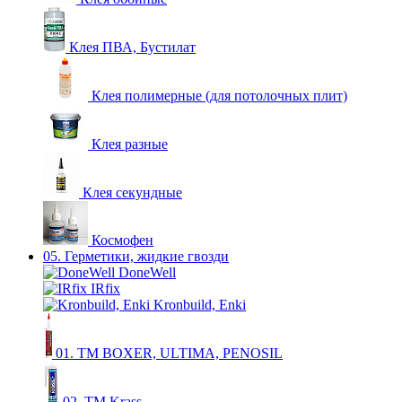
Клея ПВА, Бустилат
Клея полимерные (для потолочных плит)
Клея разные
Клея секундные
Космофен
05. Герметики, жидкие гвозди
DoneWell
IRfix
Kronbuild, Enki
01. ТМ BOXER, ULTIMA, PENOSIL
02. ТМ Krass