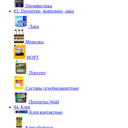
Промфасовка
03. Пропитки, морилики, лаки
Лаки
Морилки
НОРТ
Просепт
Составы огнебиозащитные
Пропитка Wald
04. Клея
Клея контактные
Клея обойные