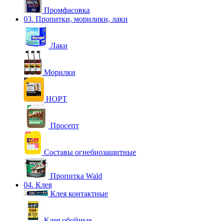
Промфасовка
03. Пропитки, морилики, лаки
Лаки
Морилки
НОРТ
Просепт
Составы огнебиозащитные
Пропитка Wald
04. Клея
Клея контактные
Клея обойные