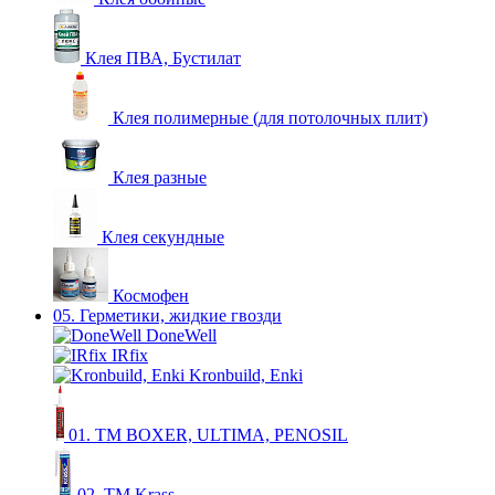
Клея ПВА, Бустилат
Клея полимерные (для потолочных плит)
Клея разные
Клея секундные
Космофен
05. Герметики, жидкие гвозди
DoneWell
IRfix
Kronbuild, Enki
01. ТМ BOXER, ULTIMA, PENOSIL
02. ТМ Krass