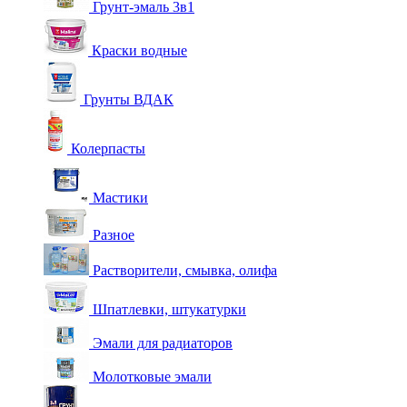
Грунт-эмаль 3в1
Краски водные
Грунты ВДАК
Колерпасты
Мастики
Разное
Растворители, смывка, олифа
Шпатлевки, штукатурки
Эмали для радиаторов
Молотковые эмали