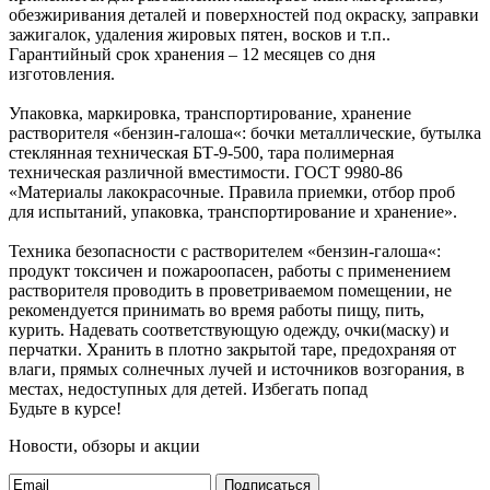
обезжиривания деталей и поверхностей под окраску, заправки
зажигалок, удаления жировых пятен, восков и т.п..
Гарантийный срок хранения – 12 месяцев со дня
изготовления.
Упаковка, маркировка, транспортирование, хранение
растворителя «бензин-галоша«: бочки металлические, бутылка
стеклянная техническая БТ-9-500, тара полимерная
техническая различной вместимости. ГОСТ 9980-86
«Материалы лакокрасочные. Правила приемки, отбор проб
для испытаний, упаковка, транспортирование и хранение».
Техника безопасности с растворителем «бензин-галоша«:
продукт токсичен и пожароопасен, работы с применением
растворителя проводить в проветриваемом помещении, не
рекомендуется принимать во время работы пищу, пить,
курить. Надевать соответствующую одежду, очки(маску) и
перчатки. Хранить в плотно закрытой таре, предохраняя от
влаги, прямых солнечных лучей и источников возгорания, в
местах, недоступных для детей. Избегать попад
Будьте в курсе!
Новости, обзоры и акции
Подписаться