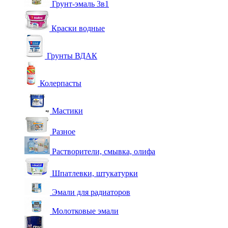
Грунт-эмаль 3в1
Краски водные
Грунты ВДАК
Колерпасты
Мастики
Разное
Растворители, смывка, олифа
Шпатлевки, штукатурки
Эмали для радиаторов
Молотковые эмали