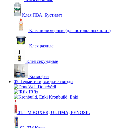
Клея ПВА, Бустилат
Клея полимерные (для потолочных плит)
Клея разные
Клея секундные
Космофен
05. Герметики, жидкие гвозди
DoneWell
IRfix
Kronbuild, Enki
01. ТМ BOXER, ULTIMA, PENOSIL
02. ТМ Krass