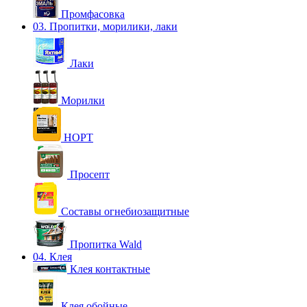
Промфасовка
03. Пропитки, морилики, лаки
Лаки
Морилки
НОРТ
Просепт
Составы огнебиозащитные
Пропитка Wald
04. Клея
Клея контактные
Клея обойные