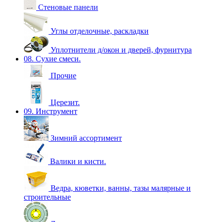
Стеновые панели
Углы отделочные, раскладки
Уплотнители д/окон и дверей, фурнитура
08. Сухие смеси.
Прочие
Церезит.
09. Инструмент
Зимний ассортимент
Валики и кисти.
Ведра, кюветки, ванны, тазы малярные и
строительные