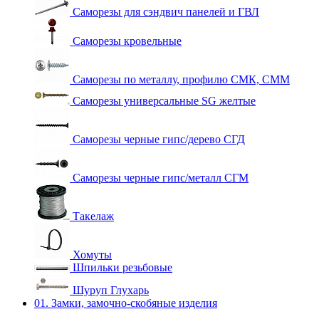
Саморезы для сэндвич панелей и ГВЛ
Саморезы кровельные
Саморезы по металлу, профилю СМК, СММ
Саморезы универсальные SG желтые
Саморезы черные гипс/дерево СГД
Саморезы черные гипс/металл СГМ
Такелаж
Хомуты
Шпильки резьбовые
Шуруп Глухарь
01. Замки, замочно-скобяные изделия