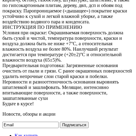
по гипсокартонным плитам, дереву, двп, дсп и обоям под
покраску. Паропроницаемое («дышащее») покрытие краски
устойчиво к сухой и легкой влажной уборке, а также
воздействию водяного пара и конденсата.
ИНСТРУКЦИЯ ПО ПРИМЕНЕНИЮ
Условия при окраске: Окрашиваемая поверхность должна
быть сухой и чистой, температура поверхности, краски и
воздуха должна быть не ниже +7°С, а относительная
влажность воздуха не более 80%. Наилучший результат
достигается при температуре (+20±2)°C и относительной
влажности воздуха (65±5)%.
Предварительная подготовка: Загрязненные основания
очистить от пыли и грязи. С ранее окрашенных поверхностей
удалить непрочные слои старой краски и побелки.
Неровности и разнооттеночность основания выровнять
шпатлевкой и зашлифовать. Мелящие, интенсивно
впитывающие поверхности, а также поверхности,
зашпатлеванные сухи
Будьте в курсе!
Новости, обзоры и акции
Подписаться
Как купить