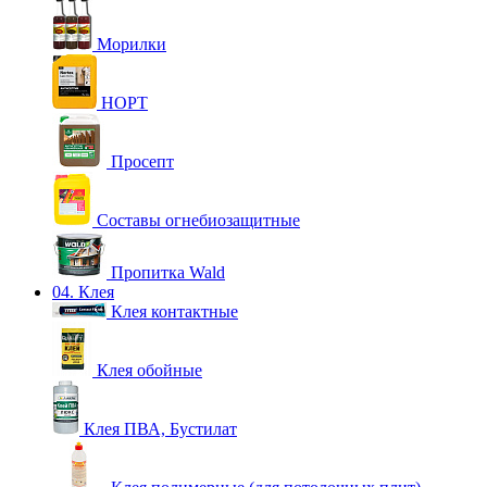
Морилки
НОРТ
Просепт
Составы огнебиозащитные
Пропитка Wald
04. Клея
Клея контактные
Клея обойные
Клея ПВА, Бустилат