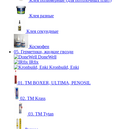
Клея полимерные (для потолочных плит)
Клея разные
Клея секундные
Космофен
05. Герметики, жидкие гвозди
DoneWell
IRfix
Kronbuild, Enki
01. ТМ BOXER, ULTIMA, PENOSIL
02. ТМ Krass
03. ТМ Tytan