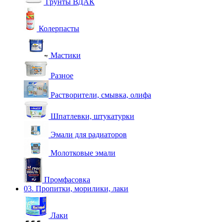
Грунты ВДАК
Колерпасты
Мастики
Разное
Растворители, смывка, олифа
Шпатлевки, штукатурки
Эмали для радиаторов
Молотковые эмали
Промфасовка
03. Пропитки, морилики, лаки
Лаки